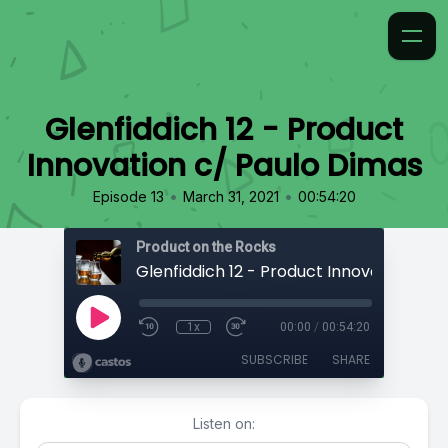
Glenfiddich 12 - Product
Innovation c/ Paulo Dimas
•
•
Episode 13
March 31, 2021
00:54:20
Product on the Rocks
1x
00:00
/
00:54:20
SUBSCRIBE
SHARE
Listen on: